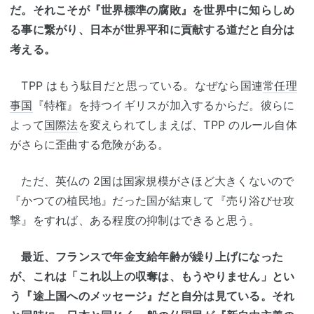
だ。それこそが『世界標準の腐敗』を世界中に知らしめ
る事に繋がり、日本が世界平和に貢献する道だと自分は
考える。
TPP はもう駄目だと思っている。なぜなら国連
常任理
事国
『特権』を持つイギリスが加入するからだ。彼らに
よって
国際法
を変えられてしまえば、TPP のルール自体
がさらに歪曲する危険がある。
ただ、英仏の 2国は国家規模がさほど大きくないので
『かつての植民地』だった国が結束して『売り浴びせ攻
撃』をすれば、ある程度の抑制はできると思う。
最近、フランスで年金支給年齢が繰り上げになった
が、これは「これ以上の収奪は、もうやりません」とい
う『途上国へのメッセージ』だと自分は見ている。それ