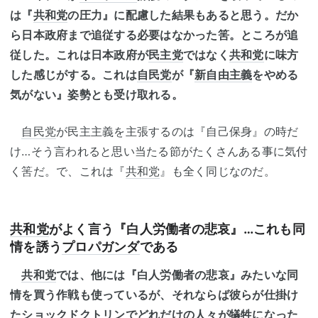
は『
共和党
の圧力』に配慮した結果もあると思う。だか
ら日本政府まで追従する必要はなかった筈。ところが追
従した。これは日本政府が
民主党
ではなく
共和党
に味方
した感じがする。これは
自民党
が『
新自由主義
をやめる
気がない』姿勢とも受け取れる。
自民党
が民主主義を主張するのは『自己保身』の時だ
け…そう言われると思い当たる節がたくさんある事に気付
く筈だ。で、これは『
共和党
』も全く同じなのだ。
共和党
がよく言う『白人労働者の悲哀』…これも同
情を誘う
プロパガンダ
である
共和党
では、他には『白人労働者の悲哀』みたいな同
情を買う作戦も使っているが、それならば彼らが仕掛け
たショックドクトリンでどれだけの人々が犠牲になった