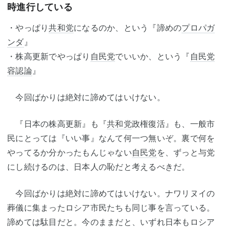
時進行している
・やっぱり
共和党
になるのか、という『諦めの
プロパガ
ンダ
』
・株高更新でやっぱり
自民党
でいいか、という『
自民党
容認論
』
今回ばかりは絶対に諦めてはいけない。
『日本の株高更新』も『
共和党
政権復活』も、一般市
民にとっては『いい事』なんて何一つ無いぞ。裏で何を
やってるか分かったもんじゃない
自民党
を、ずっと与党
にし続けるのは、日本人の恥だと考えるべきだ。
今回ばかりは絶対に諦めてはいけない。ナワリヌイの
葬儀に集まったロシア市民たちも同じ事を言っている。
諦めては駄目だと。今のままだと、いずれ日本もロシア