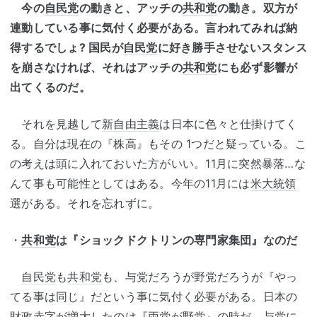
今の
自民党
の動きと、アッチの
共和党
の動き。双方が
連動している事に気付く必要がある。言われてみれば納
得するでしょ? 国民が
自民党
に好き勝手させないスタンス
を崩さなければ、それはアッチの
共和党
にも必ず影響が
出てくるのだ。
それを見越して
新自由主義
は日本に色々と仕掛けてく
る。自分は現在の『株高』もその 1つだと疑っている。こ
の考えは頭に入れておいた方がいい。11月に突然暴落…な
んて事も可能性としてはある。今年の11月には
米大統領
選がある。それを忘れずに。
・
共和党
は『ショックドクトリンの専門家集団』なのだ
自民党
も
共和党
も、与党だろうが野党だろうが『やっ
てる事は同じ』だという事に気付く必要がある。日本の
財政赤字
が増大したのは『両党が野党』の時だ。与党に