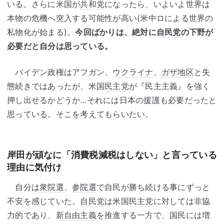
いる。さらに米国が
共和党
になったら、いよいよ世界は
本物の危機へ突入する可能性が高い(米中ロによる世界の
私物化が始まる)。
今回ばかりは、絶対に
自民党
の下野が
必要だと自分は思っている。
バイデン政権はアフガン、
ウクライナ
、
ガザ地区
と失
態続きではあったが、米国
民主党
が『民主主義』を強く
押し出せるかどうか…それには日本の援護も必要だったと
思っている。そこを考えてもらいたい。
岸田が頑なに「消費税減税はしない」と言っている
理由に気付け
自分は
衆院選
、
参院選
で自民が勝ち続ける事にずっと
不安を感じていた。
自民党
は米国
民主党
に対しては非協
力的であり、
新自由主義
を推進する一方で、国民には
増