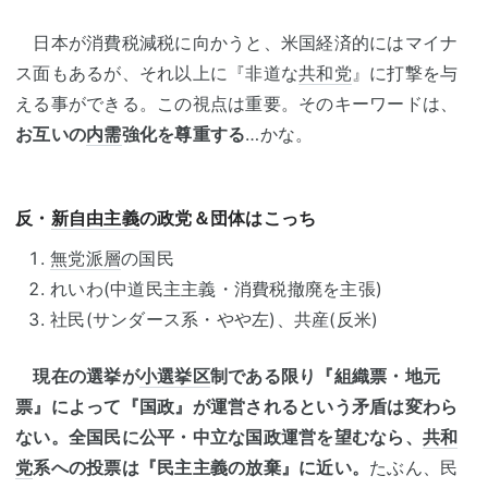
日本が消費税減税に向かうと、米国経済的にはマイナ
ス面もあるが、それ以上に『非道な
共和党
』に打撃を与
える事ができる。この視点は重要。そのキーワードは、
お互いの
内需
強化を尊重する
…かな。
反・
新自由主義
の政党＆団体はこっち
無党派層
の国民
れいわ(中道民主主義・消費税撤廃を主張)
社民(サンダース系・やや左)、共産(反米)
現在の選挙が
小選挙区
制である限り『組織票・地元
票』によって『国政』が運営されるという矛盾は変わら
ない。全国民に公平・中立な国政運営を望むなら、
共和
党
系への投票は『民主主義の放棄』に近い。
たぶん、民