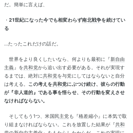
だ。簡単に言えば、
・
21世紀になった今でも相変わらず
南北戦争
を続けてい
る
…たったこれだけの話だ。
世界をより良くしたいなら、何よりも最初に『
新自由
主義
』を
共和党
から追い出す必要がある。それが実現す
るまでは、絶対に
共和党
を与党にしてはならないと自分
は考える。
この考えを
共和党
にぶつけ続け、彼らの行動
が『非人道的』である事を悟らせ、その行動を変えさせ
なければならない。
そしてもう1つ、米国
民主党
も『格差縮小』に本気で取
り組まなければならない。これを放置した結果が『
共和
党
の
新自由主義
化』をもたらしたからだ。これの実現に