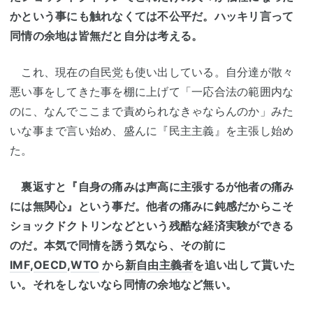
かという事にも触れなくては不公平だ。ハッキリ言って
同情の余地は皆無だと自分は考える。
これ、現在の
自民党
も使い出している。自分達が散々
悪い事をしてきた事を棚に上げて「一応合法の範囲内な
のに、なんでここまで責められなきゃならんのか」みた
いな事まで言い始め、盛んに『民主主義』を主張し始め
た。
裏返すと『自身の痛みは声高に主張するが他者の痛み
には無関心』という事だ。他者の痛みに鈍感だからこそ
ショックドクトリンなどという残酷な経済実験ができる
のだ。本気で同情を誘う気なら、その前に
IMF
,
OECD
,
WTO
から
新自由主義者
を追い出して貰いた
い。それをしないなら同情の余地など無い。