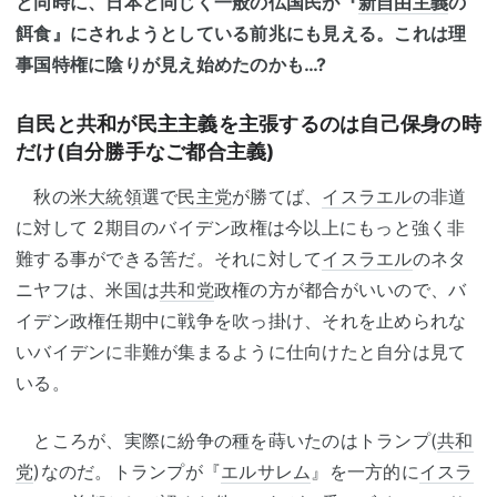
と同時に、日本と同じく一般の仏国民が『
新自由主義
の
餌食』にされようとしている前兆にも見える。これは理
事国特権に陰りが見え始めたのかも…?
自民と共和が民主主義を主張するのは自己保身の時
だけ(自分勝手なご都合主義)
秋の
米大統領
選で
民主党
が勝てば、
イスラエル
の非道
に対して 2期目のバイデン政権は今以上にもっと強く非
難する事ができる筈だ。それに対して
イスラエル
のネタ
ニヤフは、米国は
共和党
政権の方が都合がいいので、バ
イデン政権任期中に戦争を吹っ掛け、それを止められな
いバイデンに非難が集まるように仕向けたと自分は見て
いる。
ところが、実際に紛争の種を蒔いたのはトランプ(
共和
党
)なのだ。トランプが『
エルサレム
』を一方的に
イスラ