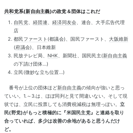
共和党
系(
新自由主義
)の政党＆団体はこれだ
自民党
、
経団連
、
経済同友会
、連合、大手広告代理
店
都民ファースト
(都議会)、国民ファースト、
大阪維新
(
府議
会)、日本維新
民放テレビ局、
NHK
、新聞社、国民民主(
新自由主義
の下請け団体…)
立民(微妙な立ち位置…)
番号が上位の団体ほど
新自由主義
の傾向が強いと思っ
ていい。1.～3.は、ほぼ同列と見て間違いない。そして現
状では、立民に投票しても消費税減税は無理っぽい。
立
民(野党)がもっと積極的に『米国
民主党
』と連絡を取り
合っていれば、多少は改善の余地があると思うんだけ
ど。