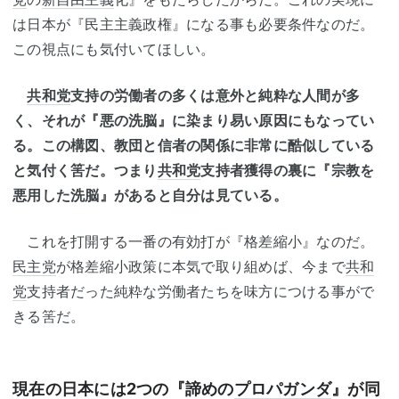
は日本が『民主主義政権』になる事も必要条件なのだ。
この視点にも気付いてほしい。
共和党
支持の労働者の多くは意外と純粋な人間が多
く、それが『悪の洗脳』に染まり易い原因にもなってい
る。この構図、教団と信者の関係に非常に酷似している
と気付く筈だ。つまり
共和党
支持者獲得の裏に『宗教を
悪用した洗脳』があると自分は見ている。
これを打開する一番の有効打が『格差縮小』なのだ。
民主党
が格差縮小政策に本気で取り組めば、今まで
共和
党
支持者だった純粋な労働者たちを味方につける事がで
きる筈だ。
現在の日本には2つの『諦めの
プロパガンダ
』が同