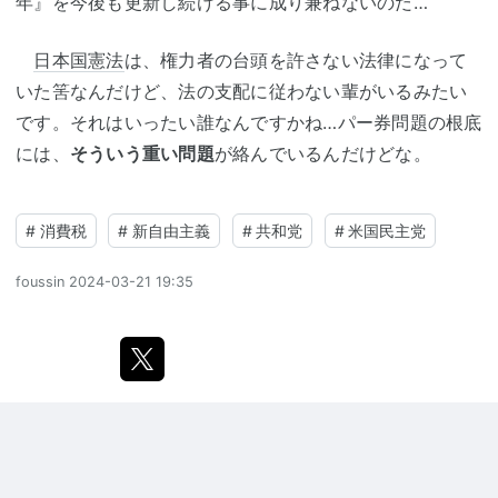
年』を今後も更新し続ける事に成り兼ねないのだ…
日本国憲法
は、権力者の台頭を許さない法律になって
いた筈なんだけど、法の支配に従わない輩がいるみたい
です。それはいったい誰なんですかね…パー券問題の根底
には、
そういう重い問題
が絡んでいるんだけどな。
#
消費税
#
新自由主義
#
共和党
#
米国民主党
foussin
2024-03-21 19:35