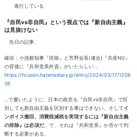
進行している
『自民vs非自民』という視点では『
新自由主義
』
は見抜けない
先日の記事、
確信：
小池都知事
『排除』と芳野会長(連合)『共産NG』
の背後に『
共和党
系
外資
』がいたらしい…
https://foussin.hatenadiary.jp/entry/2024/03/17/1208
36
…で書いたように、日本の政党を『自民vs非自民』で区
別しても
新自由主義
を区別する事はできない。そして
イ
ンボイス
撤回、消費税減税を実現するには『
新自由主義
の排除』は必須だ
。で、それは『
共和党
系』か否かで判
断する必要がある。