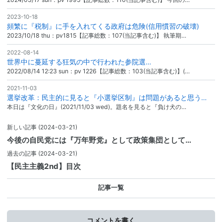
2023-10-18
頻繁に『税制』に手を入れてくる政府は危険(信用慣習の破壊)
2023/10/18 thu：pv1815【記事総数：107(当記事含む)】 執筆期…
2022-08-14
世界中に蔓延する狂気の中で行われた参院選…
2022/08/14 12:23 sun：pv 1226【記事総数：103(当記事含む)】(…
2021-11-03
選挙改革：民主的に見ると『小選挙区制』は問題があると思う…
本日は『文化の日』(2021/11/03 wed)。題名を見ると『負け犬の…
新しい記事
(2024-03-21)
今後の自民党には『万年野党』として政策集団として…
過去の記事
(2024-03-21)
【民主主義2nd】目次
記事一覧
コメントを書く