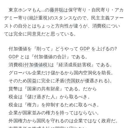
東京ホンマもん…の
藤井聡
は保守寄り・自民寄り・アカ
デミー寄り(統計重視)のスタンスなので、民主主義ファー
ストの自分とはちょっと方向性が違うが、消費税につい
ては完全に同意見だと思っている。
付加価値を『削って』どうやって
GDP
を上げるの?
GDP
とは『付加価値の合計』である。
消費税(
付加価値税
)は『経済成長妨害税』である。
グローバル企業だけ儲かるから国内空洞化を助長。
そのため
国益
に完全に矛盾(
売国奴
が優遇される)。
貨幣は『国家の共有財産』である。だから
税金は『儲け過ぎた人』から取るべき。
税金は『権力』を抑制するために取るべき。
企業が国家並みの権力を持ってはならない。
外国権力から国民を守れるのは企業ではなく政府だ。