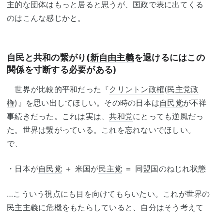
主的な団体はもっと居ると思うが、国政で表に出てくる
のはこんな感じかと。
自民と共和の繋がり(
新自由主義
を退けるにはこの
関係を寸断する必要がある)
世界が比較的平和だった『
クリントン政権
(
民主党政
権
)』を思い出してほしい。その時の日本は
自民党
が不祥
事続きだった。これは実は、
共和党
にとっても逆風だっ
た。世界は繋がっている。これを忘れないでほしい。
で、
・日本が
自民党
＋ 米国が
民主党
＝ 同盟国のねじれ状態
…こういう視点にも目を向けてもらいたい。これが世界の
民主主義に危機をもたらしていると、自分はそう考えて