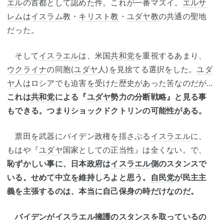
エル
の首都として認めた件。これが一番マズイ。
エルサ
レム
は
イスラム
教・
キリスト教
・
ユダヤ教
の共通の聖地
だった。
そして
イスラエル
は、米国
共和党
を重視するあまり、
ウクライナ
の同胞(
ユダヤ
人)を見捨てる選択をした。
ユダ
ヤ
人はロシアでも迫害を受けた歴史があった筈なのだが…
これは
共和党
による『
ユダヤ
勢力の分断戦略』と見る事
もできる。つまりショックドクトリンの可能性がある。
票田を武器にバイデン政権を揺さぶる
イスラエル
に、
もはや『
ユダヤ
国家としての正当性』は全くない。で、
恥ずかしい事に、日本政府は
イスラエル
側のスタンスで
いる。せめて中立を維持しろよと思う。
自民党
が民主主
義を主張するのは、本当に自己保身の時だけなのだ。
バイデンが
イスラエル
擁護のスタンスを取っているの