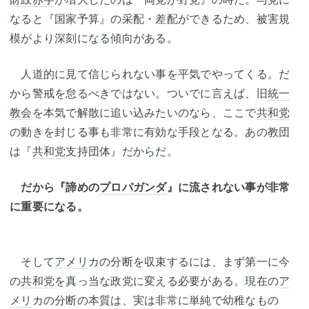
なると『国家予算』の采配・差配ができるため、被害規
模がより深刻になる傾向がある。
人道的に見て信じられない事を平気でやってくる。だ
から警戒を怠るべきではない。ついでに言えば、旧
統一
教会
を本気で解散に追い込みたいのなら、ここで
共和党
の動きを封じる事も非常に有効な手段となる。あの教団
は『
共和党
支持団体』だからだ。
だから『諦めの
プロパガンダ
』に流されない事が非常
に重要になる。
そして
アメリ
カの分断を収束するには、まず第一に今
の
共和党
を真っ当な政党に変える必要がある。現在の
ア
メリ
カの分断の本質は、実は非常に単純で幼稚なもの