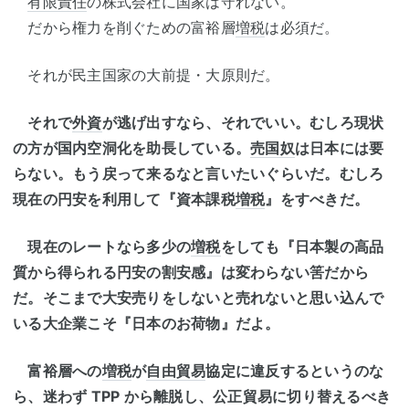
有限責任
の株式会社に国家は守れない。
だから権力を削ぐための富裕層
増税
は必須だ。
それが民主国家の大前提・大原則だ。
それで
外資
が逃げ出すなら、それでいい。むしろ現状
の方が国内空洞化を助長している。
売国奴
は日本には要
らない。もう戻って来るなと言いたいぐらいだ。むしろ
現在の円安を利用して『資本課税
増税
』をすべきだ。
現在のレートなら多少の
増税
をしても『日本製の高品
質から得られる円安の割安感』は変わらない筈だから
だ。そこまで大安売りをしないと売れないと思い込んで
いる大企業こそ『日本のお荷物』だよ。
富裕層への
増税
が
自由貿易
協定に違反するというのな
ら、迷わず TPP から離脱し、公正貿易に切り替えるべき