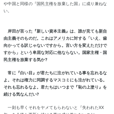
や中国と同様の『
国民主権
を放棄した国』に成り兼ねな
い。
岸田が言った『新しい資本主義』は、誰が見ても
新自
由主義
そのものだ。これは
アメリ
カに対する「いえ、歯
向かってる訳じゃないですから。言い方を変えただけで
すから」という卑屈な対応に他ならない。国家主権・
国
民主権
を放棄する気か?
常に『白い目』が君たちに注がれている事を忘れるな
よ。それは権力に同調するマスコミにも注がれている。
それも忘れるなよ。君たちはいつまで『恥の上塗り』を
続ける気なんだい?
一刻も早くそれをヤメてもらわないと『失われたXX