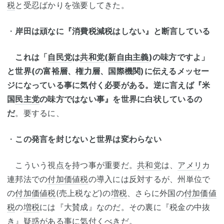
税
と受忍ばかりを強要してきた。
・
岸田は頑なに『消費税減税はしない』と断言している
これは「
自民党
は
共和党
(
新自由主義
)の味方ですよ」
と世界(の富裕層、権力層、国際機関)に伝えるメッセー
ジになっている事に気付く必要がある。逆に言えば『米
国
民主党
の味方ではない事』を世界に白状しているの
だ
。要するに、
・
この発言を封じないと世界は変わらない
こういう視点を持つ事が重要だ。
共和党
は、
アメリ
カ
連邦法での
付加価値税
の導入には反対するが、州単位で
の
付加価値税
(売上税など)の
増税
、さらに外国の
付加価値
税
の
増税
には『大賛成』なのだ。その裏に『税金の中抜
き』疑惑がある事に気付くべきだ。