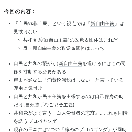
今回の内容：
『自民vs非自民』という視点では『
新自由主義
』は
見抜けない
共和党
系(
新自由主義
)の政党＆団体はこれだ
反・
新自由主義
の政党＆団体はこっち
自民と共和の繋がり(
新自由主義
を退けるにはこの関
係を寸断する必要がある)
岸田が頑なに「消費税減税はしない」と言っている
理由に気付け
自民と共和が民主主義を主張するのは自己保身の時
だけ(自分勝手なご都合主義)
共和党
がよく言う『白人労働者の悲哀』…これも同情
を誘う
プロパガンダ
現在の日本には2つの『諦めの
プロパガンダ
』が同時