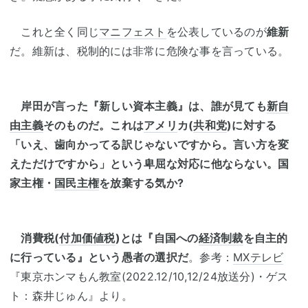
これと全く同じ
マニフェスト
を公表しているのが
維新
だ。維新は、税制的には非常に危険な事を言っている。
岸田が言った『新しい資本主義』は、誰が見ても
新自
由主義
そのものだ。これは
アメリ
カ(
共和党
)に対する
「いえ、歯向かってる訳じゃないですから。言い方を変
えただけですから」という卑屈な対応に他ならない。国
家主権・
国民主権
を放棄する気か?
消費税(
付加価値税
)とは『自国への
経済制裁
を自主的
に行っている』という愚者の選択だ
。参考：
MXテレビ
『東京ホンマもん教室(2022.12/10,12/24放送分)・ゲス
ト：森井じゅん』より。